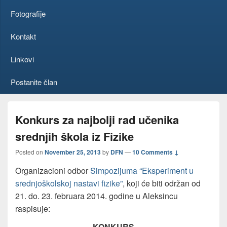
Fotografije
Kontakt
Linkovi
Postanite član
Konkurs za najbolji rad učenika
srednjih škola iz Fizike
Posted on
November 25, 2013
by
DFN
—
10 Comments ↓
Organizacioni odbor
Simpozijuma “Eksperiment u
srednjoškolskoj nastavi fizike”
, koji će biti održan od
21. do. 23. februara 2014. godine u Aleksincu
raspisuje:
KONKURS