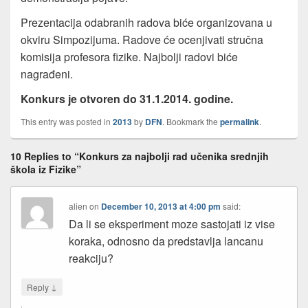
Prezentacija odabranih radova biće organizovana u
okviru Simpozijuma. Radove će ocenjivati stručna
komisija profesora fizike. Najbolji radovi biće
nagrađeni.
Konkurs je otvoren do 31.1.2014. godine.
This entry was posted in
2013
by
DFN
. Bookmark the
permalink
.
10 Replies to “Konkurs za najbolji rad učenika srednjih
škola iz Fizike”
alien
on
December 10, 2013 at 4:00 pm
said:
Da li se eksperiment moze sastojati iz vise
koraka, odnosno da predstavlja lancanu
reakciju?
↓
Reply