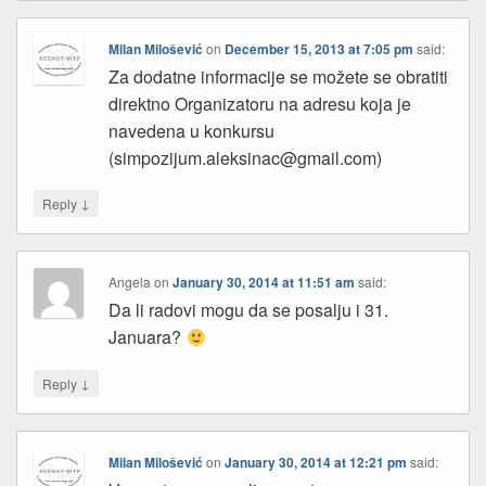
Milan Milošević
on
December 15, 2013 at 7:05 pm
said:
Za dodatne informacije se možete se obratiti
direktno Organizatoru na adresu koja je
navedena u konkursu
(simpozijum.aleksinac@gmail.com)
↓
Reply
Angela
on
January 30, 2014 at 11:51 am
said:
Da li radovi mogu da se posalju i 31.
Januara?
↓
Reply
Milan Milošević
on
January 30, 2014 at 12:21 pm
said: