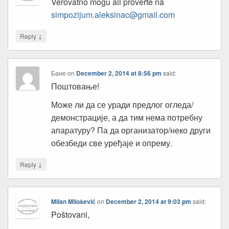
Verovatno mogu ali proverte na
simpozijum.aleksinac@gmail.com
↓
Reply
Бане
on
December 2, 2014 at 8:56 pm
said:
Поштовање!
Може ли да се уради предлог огледа/
демонстрације, а да тим нема потребну
апаратуру? Па да организатор/неко други
обезбеди све уређаје и опрему.
↓
Reply
Milan Milošević
on
December 2, 2014 at 9:03 pm
said:
Poštovani,