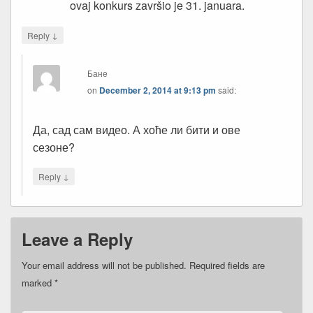
ovaj konkurs završio je 31. januara.
↓
Reply
Бане
on
December 2, 2014 at 9:13 pm
said:
Да, сад сам видео. А хоће ли бити и ове
сезоне?
↓
Reply
Leave a Reply
Your email address will not be published.
Required fields are
marked
*