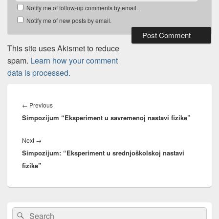
Notify me of follow-up comments by email.
Notify me of new posts by email.
This site uses Akismet to reduce
spam.
Learn how your comment
data is processed.
Post
navigation
Previous
←
Previous
Simpozijum “Eksperiment u savremenoj nastavi fizike”
post:
Next
Next
→
Simpozijum: “Eksperiment u srednjoškolskoj nastavi
post:
fizike”
Primary
Search
Search
Sidebar