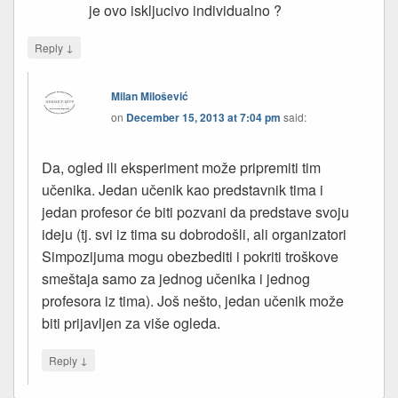
je ovo iskljucivo individualno ?
↓
Reply
Milan Milošević
on
December 15, 2013 at 7:04 pm
said:
Da, ogled ili eksperiment može pripremiti tim
učenika. Jedan učenik kao predstavnik tima i
jedan profesor će biti pozvani da predstave svoju
ideju (tj. svi iz tima su dobrodošli, ali organizatori
Simpozijuma mogu obezbediti i pokriti troškove
smeštaja samo za jednog učenika i jednog
profesora iz tima). Još nešto, jedan učenik može
biti prijavljen za više ogleda.
↓
Reply