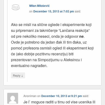
Milan Milošević
on
December 15, 2013 at 7:02 pm
said:
Ako se misli na slične oglede i eksperimente koji
su pripremani za takmičenje “Lančana reakcija”
od pre nekoliko meseci, onda je odgovor
ne
.
Ovde je potrebno da jedan đak ili tim đaka, uz
pomoć profesora osmisli ogled ili eksperiment koji
će (ako dobije pozitivnu recenziju) biti
prezentovan na Simpozijumu u Aleksincu i
eventualno nagrađen.
↓
Reply
Anoniman
on
December 10, 2013 at 9:21 pm
said:
Je l’ moguce raditi u timu od vise ucenika ili