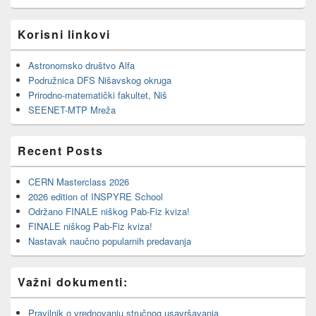
Korisni linkovi
Astronomsko društvo Alfa
Podružnica DFS Nišavskog okruga
Prirodno-matematički fakultet, Niš
SEENET-MTP Mreža
Recent Posts
CERN Masterclass 2026
2026 edition of INSPYRE School
Održano FINALE niškog Pab-Fiz kviza!
FINALE niškog Pab-Fiz kviza!
Nastavak naučno popularnih predavanja
Važni dokumenti:
Pravilnik o vrednovanju stručnog usavršavanja