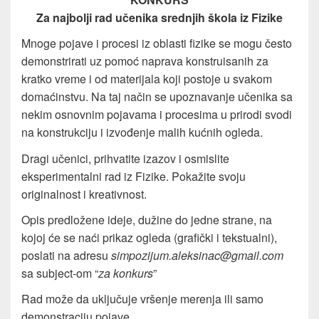
Za najbolji rad učenika srednjih škola iz Fizike
Mnoge pojave i procesi iz oblasti fizike se mogu često
demonstrirati uz pomoć naprava konstruisanih za
kratko vreme i od materijala koji postoje u svakom
domaćinstvu. Na taj način se upoznavanje učenika sa
nekim osnovnim pojavama i procesima u prirodi svodi
na konstrukciju i izvođenje malih kućnih ogleda.
Dragi učenici, prihvatite izazov i osmislite
eksperimentalni rad iz Fizike. Pokažite svoju
originalnost i kreativnost.
Opis predložene ideje, dužine do jedne strane, na
kojoj će se naći prikaz ogleda (grafički i tekstualni),
poslati na adresu
simpozijum.aleksinac@gmail.com
sa subject-om “
za konkurs
”
Rad može da uključuje vršenje merenja ili samo
demonstraciju pojave.