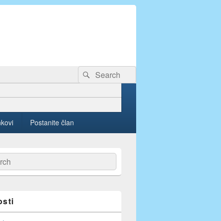
Search
Search
for:
nkovi
Postanite član
ch
osti