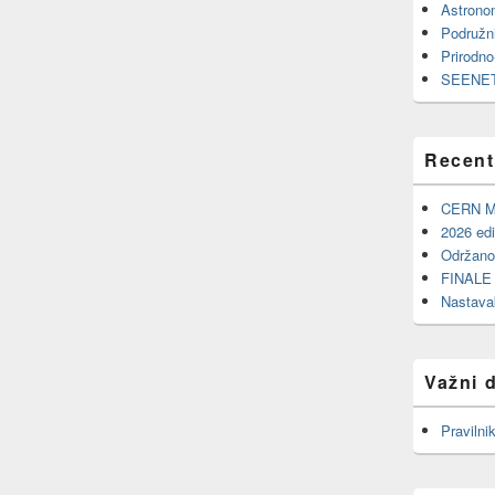
Astrono
Podružn
Prirodno
SEENET
Recent
CERN Ma
2026 ed
Održano
FINALE 
Nastava
Važni 
Pravilni