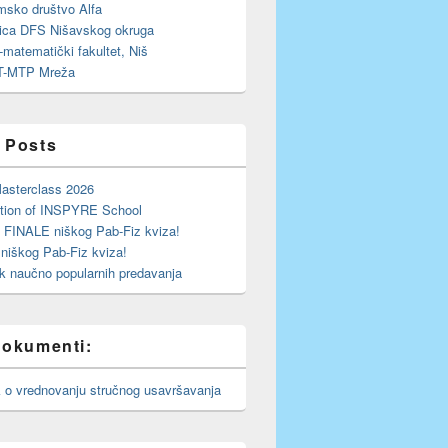
msko društvo Alfa
ica DFS Nišavskog okruga
-matematički fakultet, Niš
-MTP Mreža
 Posts
sterclass 2026
ition of INSPYRE School
 FINALE niškog Pab-Fiz kviza!
niškog Pab-Fiz kviza!
k naučno popularnih predavanja
dokumenti:
k o vrednovanju stručnog usavršavanja