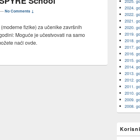
INSPYRE School
2025. g
2024. g
—
No Comments ↓
2022. g
2021. g
moderne fizike) za učenike završnih
2020. g
2019. g
 godini: Moguće je učestvovati na samo
2018. g
možete naći ovde.
2017. g
2016. g
2015. g
2014. g
2013. g
2012. g
2011. g
2010. g
2009. g
2008. g
Korisni