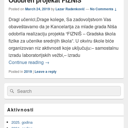
Posted on
March 24, 2019
by
Lazar Radenković
—
No Comments ↓
Dragi učenici,Drage kolege, Sa zadovoljstvom Vas
obaveštavamo da je Kancelarija za mlade grada Niša
odobrila realizaciju projekta “FIZNIŠ – Gradska škola
fizike za učenike srednjih škola”. U okviru škole biće
organizovan niz aktivnosti koje uključuju:– samostalnu
izradu laboratorijskih vežbi,– izradu
Odobren projekat FIZNIŠ
Continue reading
→
Posted in
2019
|
Leave a reply
Primary
Search
Search
Sidebar
for:
Widget
Area
Aktivnosti
2025. godina