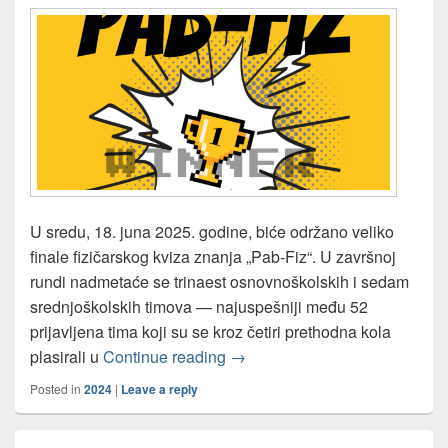
U sredu, 18. juna 2025. godine, biće održano veliko
finale fizičarskog kviza znanja „Pab-Fiz“. U završnoj
rundi nadmetaće se trinaest osnovnoškolskih i sedam
srednjoškolskih timova — najuspešniji među 52
prijavljena tima koji su se kroz četiri prethodna kola
FINALE niškog Pab-Fiz kviza!
plasirali u
Continue reading
→
Posted in
2024
|
Leave a reply