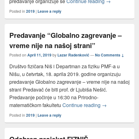
Predavanje “Ob
predavanje organizuje se
Continue reading
→
Posted in
2019
|
Leave a reply
Predavanje “Globalno zagrevanje –
vreme nije na našoj strani”
Posted on
April 11, 2019
by
Lazar Radenković
—
No Comments ↓
Društvo fizičara Niš i Departman za fiziku PMF-a u
Nišu, u četvrtak, 18. aprila 2019. godine organizuju
predavanje Globalno zagrevanje – vreme nije na našoj
strani Predavač će biti prof. dr Ljubiša Nešić.
Predavanje počinje u 16:30 na Prirodno-
Predavanje “Glob
matematičkom fakultetu
Continue reading
→
Posted in
2019
|
Leave a reply
Odobren projekat FIZNIŠ