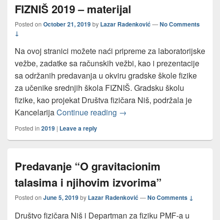
FIZNIŠ 2019 – materijal
Posted on
October 21, 2019
by
Lazar Radenković
—
No Comments
↓
Na ovoj stranici možete naći pripreme za laboratorijske
vežbe, zadatke sa računskih vežbi, kao i prezentacije
sa održanih predavanja u okviru gradske škole fizike
za učenike srednjih škola FIZNIŠ. Gradsku školu
fizike, kao projekat Društva fizičara Niš, podržala je
FIZNIŠ 2019 – materijal
Kancelarija
Continue reading
→
Posted in
2019
|
Leave a reply
Predavanje “O gravitacionim
talasima i njihovim izvorima”
Posted on
June 5, 2019
by
Lazar Radenković
—
No Comments ↓
Društvo fizičara Niš i Departman za fiziku PMF-a u