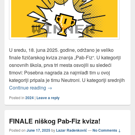
U sredu, 18. juna 2025. godine, održano je veliko
finale fizičarskog kviza znanja „Pab-Fiz“. U kategoriji
osnovnih škola, prva tri mesta osvojili su sledeći
timovi: Posebna nagrada za najmlađi tim u ovoj
kategoriji pripala je timu Neutroni. U kategoriji srednjih
Održano FINALE niškog Pab-Fiz kviza!
Continue reading
→
Posted in
2024
|
Leave a reply
FINALE niškog Pab-Fiz kviza!
Posted on
June 17, 2025
by
Lazar Radenković
—
No Comments ↓